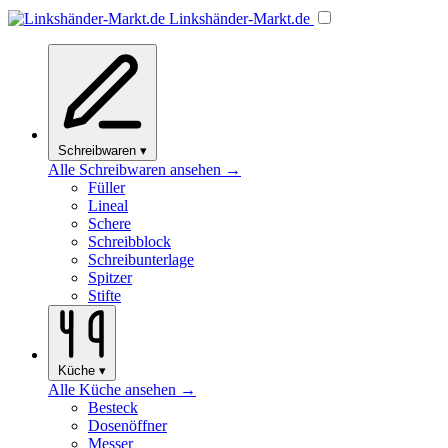
Linkshänder
-Markt
.de
Schreibwaren
▾
Alle Schreibwaren ansehen →
Füller
Lineal
Schere
Schreibblock
Schreibunterlage
Spitzer
Stifte
Küche
▾
Alle Küche ansehen →
Besteck
Dosenöffner
Messer