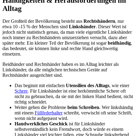
Händigkeiten & Herausforderungen im
Alltag
Der Großteil der Bevölkerung besteht aus
Rechtshändern
, nur
etwa 10 -15 % der Menschen sind
Linkshänder
. Dieser Wert ist
jedoch nicht statistisch genau, da man viele eigentliche Linkshänder
noch immer zu Rechtshändern umzuerziehen versucht, dazu aber
später mehr. Ein kleiner Teil der Bevölkerung ist sogar
beidhändig
,
das bedeutet, sie können linke und rechte Hand gleichwertig
einsetzen.
Beidhänder und Rechtshänder haben es im Alltag leichter als
Linkshänder, da alle möglichen technischen Geräte auf
Rechtshänder ausgerichtet sind.
Das beginnt mit einfachen
Utensilien des Alltags
, wie einer
Schere
. Für Linkshänder ist eine herkömmliche Schere oft
nicht zu gebrauchen, da sie mit der linken Hand bedient, nicht
richtig schneidet.
Weiter gehen die Probleme
beim Schreiben
. Wer linkshändig
mit einem
Füllfederhalter
schreibt, verwischt oft seine Schrift,
wenn nicht aufgepasst wird.
Handwerkliches Geschick
ist für Linkshänder
selbstverständlich kein Fremdwort, doch würde es einem
Linkshänder viel leichter fallen, eine Schraube linksdrehend