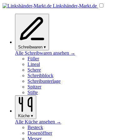
Linkshänder
-Markt
.de
Schreibwaren
▾
Alle Schreibwaren ansehen →
Füller
Lineal
Schere
Schreibblock
Schreibunterlage
Spitzer
Stifte
Küche
▾
Alle Küche ansehen →
Besteck
Dosenöffner
Messer