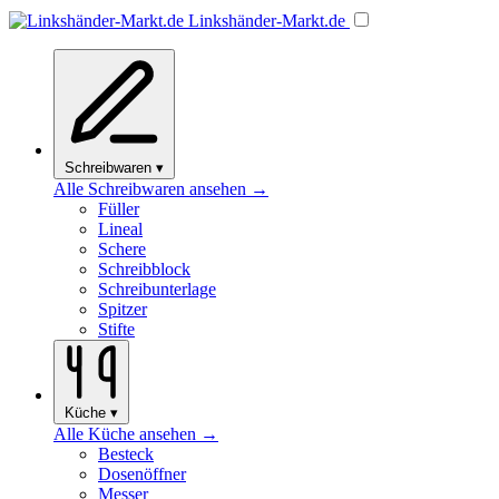
Linkshänder
-Markt
.de
Schreibwaren
▾
Alle Schreibwaren ansehen →
Füller
Lineal
Schere
Schreibblock
Schreibunterlage
Spitzer
Stifte
Küche
▾
Alle Küche ansehen →
Besteck
Dosenöffner
Messer