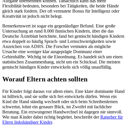
Aufgabe übernehmen können. Tatsächlich kann das mehr
Flexibilität bedeuten, besonders bei Tätigkeiten, die beide Hände
gleich stark fordern. Der oft vermutete Bonus für Intelligenz oder
Kreativität ist jedoch nicht belegt.
Bemerkenswert ist sogar ein gegenläufiger Befund. Eine große
Untersuchung an rund 8.000 finnischen Kindern, über die das
Deutsche Ärzteblatt berichtete, fand bei gemischt händigen Kindern
etwa doppelt so häufig Sprach- und Lernschwierigkeiten sowie
Anzeichen von ADHS. Die Forscher vermuten als mögliche
Ursache eine weniger klar ausgeprägte Dominanz einer
Gehirnhälfte. Wichtig ist die Einordnung. Es handelt sich um einen
statistischen Zusammenhang, nicht um ein Schicksal. Die meisten
gemischt händigen Kinder entwickeln sich völlig unauffällig.
Worauf Eltern achten sollten
Für Kinder folgt daraus vor allem eines. Eine klare dominante Hand
ist hilfreich, und sie sollte sich frei entwickeln dürfen. Wenn ein
Kind die Hand ständig wechselt oder sich beim Schreibenlernen
schwertut, lohnt ein genauer Blick, im Zweifel mit fachlicher
Beratung. Ein erzwungener Handwechsel ist dagegen nie sinnvoll.
Wie man Kinder dabei richtig begleitet, beschreibt der
Ratgeber für
Eltern linkshändiger Kinder
.